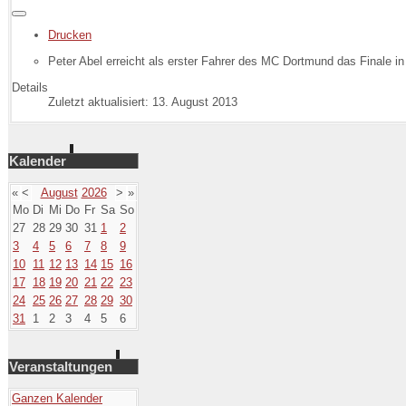
Drucken
Peter Abel erreicht als erster Fahrer des MC Dortmund das Finale i
Details
Zuletzt aktualisiert: 13. August 2013
Kalender
«
<
August
2026
>
»
Mo
Di
Mi
Do
Fr
Sa
So
27
28
29
30
31
1
2
3
4
5
6
7
8
9
10
11
12
13
14
15
16
17
18
19
20
21
22
23
24
25
26
27
28
29
30
31
1
2
3
4
5
6
Veranstaltungen
Ganzen Kalender