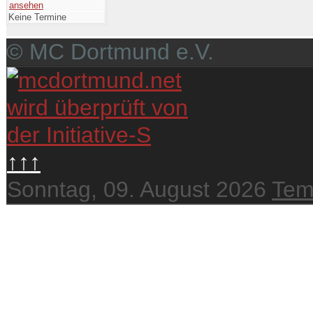
ansehen
Keine Termine
© MC Dortmund e.V.
↑↑↑
Sonntag, 09. August 2026
Tem