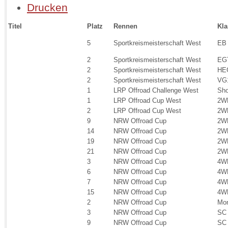
Drucken
Titel
Platz
Rennen
Kla
5
Sportkreismeisterschaft West
EB
2
Sportkreismeisterschaft West
EG
2
Sportkreismeisterschaft West
HE
2
Sportkreismeisterschaft West
VG
1
LRP Offroad Challenge West
Sho
1
LRP Offroad Cup West
2W
2
LRP Offroad Cup West
2W
9
NRW Offroad Cup
2W
14
NRW Offroad Cup
2W
19
NRW Offroad Cup
2W
21
NRW Offroad Cup
2W
3
NRW Offroad Cup
4W
6
NRW Offroad Cup
4W
7
NRW Offroad Cup
4W
15
NRW Offroad Cup
4W
2
NRW Offroad Cup
Mon
3
NRW Offroad Cup
SC
9
NRW Offroad Cup
SC