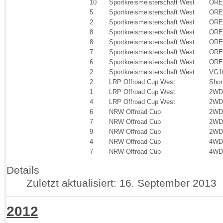
10
Sportkreismeisterschaft West
ORE
5
Sportkreismeisterschaft West
ORE
2
Sportkreismeisterschaft West
ORE
8
Sportkreismeisterschaft West
ORE
8
Sportkreismeisterschaft West
ORE
7
Sportkreismeisterschaft West
ORE
6
Sportkreismeisterschaft West
ORE
2
Sportkreismeisterschaft West
VG1
2
LRP Offroad Cup West
Shor
1
LRP Offroad Cup West
2WD
4
LRP Offroad Cup West
2WD
6
NRW Offroad Cup
2WD
7
NRW Offroad Cup
2WD
9
NRW Offroad Cup
2WD
4
NRW Offroad Cup
4WD
7
NRW Offroad Cup
4WD
Details
Zuletzt aktualisiert: 16. September 2013
2012