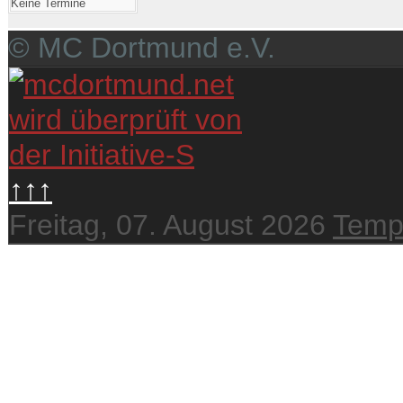
Keine Termine
© MC Dortmund e.V.
↑↑↑
Freitag, 07. August 2026
Temp