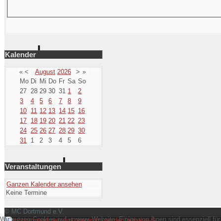
Kalender
«
<
August
2026
>
»
Mo
Di
Mi
Do
Fr
Sa
So
27
28
29
30
31
1
2
3
4
5
6
7
8
9
10
11
12
13
14
15
16
17
18
19
20
21
22
23
24
25
26
27
28
29
30
31
1
2
3
4
5
6
Veranstaltungen
Ganzen Kalender ansehen
Keine Termine
© MC Dortmund e.V.
Wir nutzen Cookies auf unserer Website. Einige von ihnen sind essenziell fü