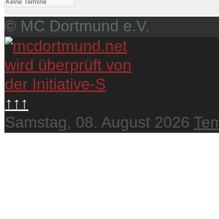
Keine Termine
© MC Dortmund e.V.
↑↑↑
Samstag, 08. August 2026
Tem