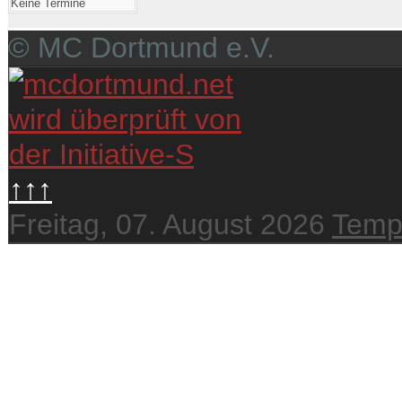
Keine Termine
© MC Dortmund e.V.
↑↑↑
Freitag, 07. August 2026
Temp