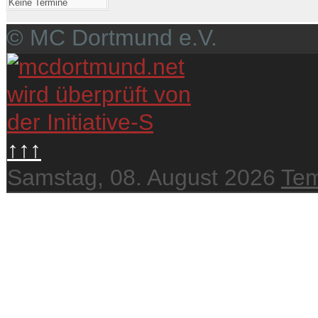
Keine Termine
© MC Dortmund e.V.
↑↑↑
Samstag, 08. August 2026
Tem