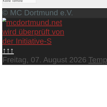
Keine Termine
© MC Dortmund e.V.
↑↑↑
Freitag, 07. August 2026
Temp